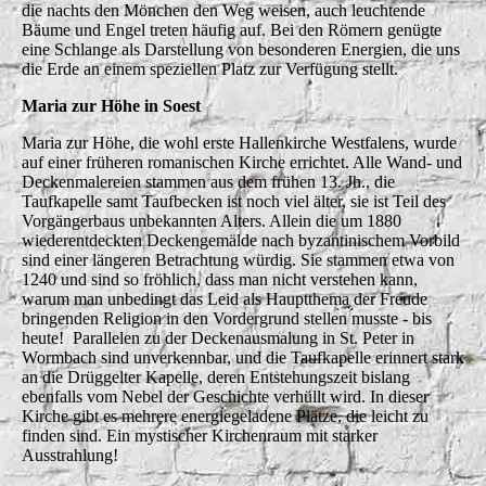
die nachts den Mönchen den Weg weisen, auch leuchtende
Bäume und Engel treten häufig auf. Bei den Römern genügte
eine Schlange als Darstellung von besonderen Energien, die uns
die Erde an einem speziellen Platz zur Verfügung stellt.
Maria zur Höhe in Soest
Maria zur Höhe, die wohl erste Hallenkirche Westfalens, wurde
auf einer früheren romanischen Kirche errichtet. Alle Wand- und
Deckenmalereien stammen aus dem frühen 13. Jh., die
Taufkapelle samt Taufbecken ist noch viel älter, sie ist Teil des
Vorgängerbaus unbekannten Alters. Allein die um 1880
wiederentdeckten Deckengemälde nach byzantinischem Vorbild
sind einer längeren Betrachtung würdig. Sie stammen etwa von
1240 und sind so fröhlich, dass man nicht verstehen kann,
warum man unbedingt das Leid als Hauptthema der Freude
bringenden Religion in den Vordergrund stellen musste - bis
heute! Parallelen zu der Deckenausmalung in St. Peter in
Wormbach sind unverkennbar, und die Taufkapelle erinnert stark
an die Drüggelter Kapelle, deren Entstehungszeit bislang
ebenfalls vom Nebel der Geschichte verhüllt wird. In dieser
Kirche gibt es mehrere energiegeladene Plätze, die leicht zu
finden sind. Ein mystischer Kirchenraum mit starker
Ausstrahlung!