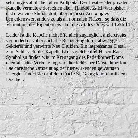
sehr ungewöhnlichen alten Kultplatz. Der Besitzer der privaten
Kapelle vermutete dort einen alten Thingplatz. Ich war bisher
erst etwa eine Stunde dort, aber in dieser Zeit ging es
bemerkenswert anders zu als an normalen Plätzen, so dass die
Vermutung des Eigentümers über die Art des Ortes wohl zutrifft.
Leider ist die Kapelle nicht öffentlich zugänglich, andererseits
verhindert das aber auch die Belagerung durch abwegige
Sektierer und verwirrte Neu-Druiden. Ein interessantes Detail
zum Schluss: in der Kapelle ist das gleiche drei-Hasen-Rad-
Symbol zu finden wie im Kreuzgang des Paderborner Doms -
ebenfalls eine Verbeugung vor alter keltischer Darstellungskunst.
Die christliche Umdeutung der hier wirkenden gewaltigen
Energien findet sich auf dem Dach: St. Georg kämpft mit dem
Drachen.