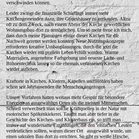
verschwinden können.
Leider zwingt die finanzielle Schieflage immer mehr
Kirchengemeinden dazu, ihre Gotteshäuser zu verkaufen. Allzu
oft zu dem Zweck, nach einem Abriss der Kirche gewerblichen
Wohnungsbau dort zu ermöglichen. Um so mehr freue ich mich,
dass durch meine Planungen einige dieser Kirchen für die
Nachwelt gerettet werden konnten. Neue Nutzungskonzepte
erforderten kreative Umbauplanungen, durch die jetzt die
Kirchen wieder mit prallem Leben erfüllt werden. Warme
Materialien, angenehme Farbgebung und neueste Licht- und
Bühnentechnik lassen so die ehemals verlassenen Kirchen
wieder aufleben.
Kraftorte in Kirchen, Klöstern, Kapellen und Höhlen haben
schon seit Jahrtausenden die Menschen angezogen
Unsere Vorfahren hatten weitaus mehr Gespür für besondere
Energien an ausgewählten Orten als die meisten Mitmenschen.
Schnell verwechselt man solche Kraftquellen in der Natur mit
esoterischer Spökenkiekerei. Taucht man aber tiefer in die
Geschichte des Kirchen- und Klosterbaus ein, so trifft man
immer auf wundersame Erzählungen, die den 'einfachen' Leuten
verdeutlichen sollten, warum dieser Ort ausgewählt wurde, um
einen sakralen Bau dort zu errichten. So gibt es weiße Hirsche,