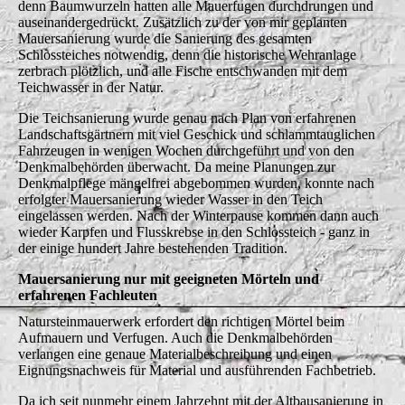
denn Baumwurzeln hatten alle Mauerfugen durchdrungen und
auseinandergedrückt. Zusätzlich zu der von mir geplanten
Mauersanierung wurde die Sanierung des gesamten
Schlossteiches notwendig, denn die historische Wehranlage
zerbrach plötzlich, und alle Fische entschwanden mit dem
Teichwasser in der Natur.
Die Teichsanierung wurde genau nach Plan von erfahrenen
Landschaftsgärtnern mit viel Geschick und schlammtauglichen
Fahrzeugen in wenigen Wochen durchgeführt und von den
Denkmalbehörden überwacht. Da meine Planungen zur
Denkmalpflege mängelfrei abgebommen wurden, konnte nach
erfolgter Mauersanierung wieder Wasser in den Teich
eingelassen werden. Nach der Winterpause kommen dann auch
wieder Karpfen und Flusskrebse in den Schlossteich - ganz in
der einige hundert Jahre bestehenden Tradition.
Mauersanierung nur mit geeigneten Mörteln und
erfahrenen Fachleuten
Natursteinmauerwerk erfordert den richtigen Mörtel beim
Aufmauern und Verfugen. Auch die Denkmalbehörden
verlangen eine genaue Materialbeschreibung und einen
Eignungsnachweis für Material und ausführenden Fachbetrieb.
Da ich seit nunmehr einem Jahrzehnt mit der Altbausanierung in