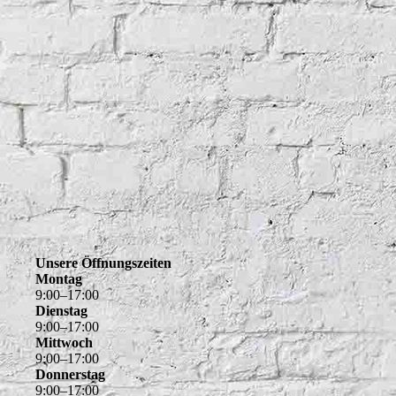
Unsere Öffnungszeiten
Montag
9
:
00
–
17
:
00
Dienstag
9
:
00
–
17
:
00
Mittwoch
9
:
00
–
17
:
00
Donnerstag
9
:
00
–
17
:
00